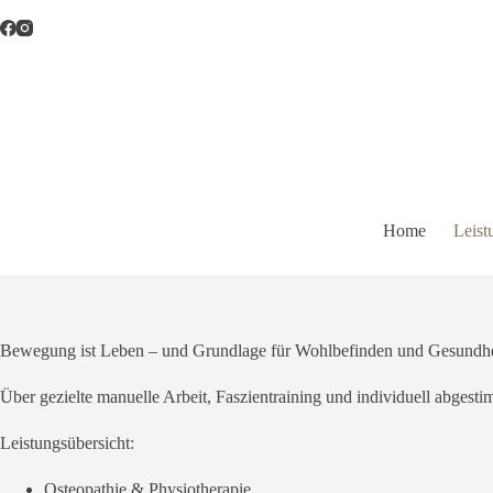
Zum
Inhalt
springen
Home
Leist
Bewegung ist Leben – und Grundlage für Wohlbefinden und Gesundhe
Über gezielte manuelle Arbeit, Faszientraining und individuell abgest
Leistungsübersicht:
Osteopathie & Physiotherapie